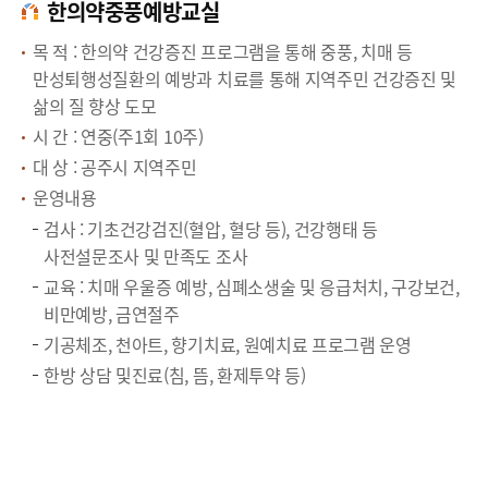
한의약중풍예방교실
목 적 : 한의약 건강증진 프로그램을 통해 중풍, 치매 등
만성퇴행성질환의 예방과 치료를 통해 지역주민 건강증진 및
삶의 질 향상 도모
시 간 : 연중(주1회 10주)
대 상 : 공주시 지역주민
운영내용
검사 : 기초건강검진(혈압, 혈당 등), 건강행태 등
사전설문조사 및 만족도 조사
교육 : 치매 우울증 예방, 심폐소생술 및 응급처치, 구강보건,
비만예방, 금연절주
기공체조, 천아트, 향기치료, 원예치료 프로그램 운영
한방 상담 및진료(침, 뜸, 환제투약 등)