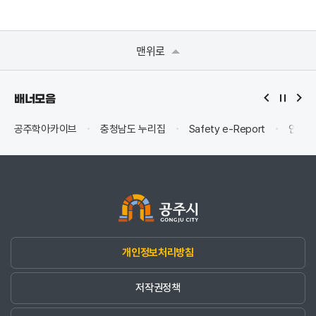
맨위로
배너모음
공주학아카이브
충청남도 누리집
Safety e-Report
안전신
개인정보처리방침
저작권정책