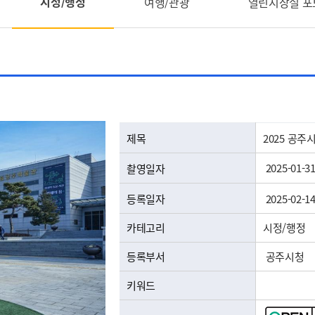
시정/행정
여행/관광
열린시장실 
공공누리 유형안내
제목
2025 공주
2025-01-3
촬영일자
등록일자
2025-02-1
카테고리
시정/행정
등록부서
공주시청
키워드