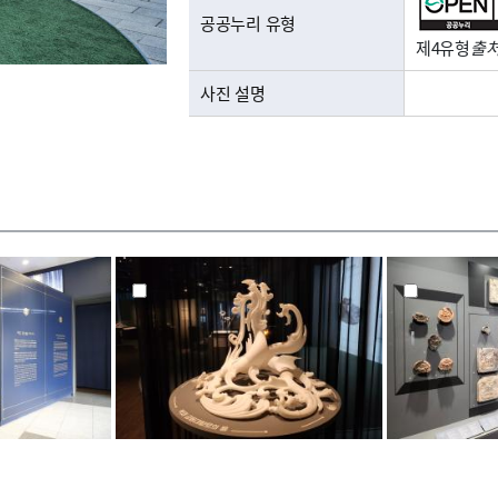
공공누리 유형
제4유형
출처
사진 설명