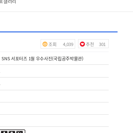
포토갤러리
조회
4,039
추천
301
수
수
시 SNS 서포터즈 1월 우수사진(국립공주박물관)
1
4