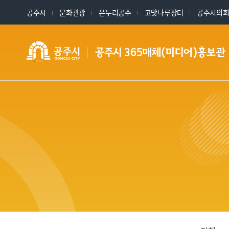
공주시
문화관광
온누리공주
고맛나루장터
공주시의
공주시 365매체(미디어)홍보관