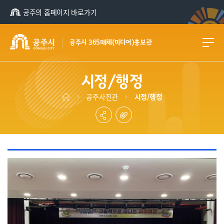
공주의 홈페이지 바로가기
공주시 365매체(미디어)홍보관
시정/행정
공주사진관
시정/행정