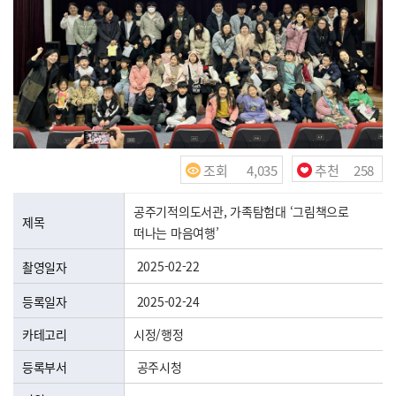
조회
4,035
추천
258
수
수
공공누리 유형안내
공주기적의도서관, 가족탐험대 ‘그림책으로
제목
떠나는 마음여행’
2025-02-22
촬영일자
등록일자
2025-02-24
카테고리
시정/행정
등록부서
공주시청