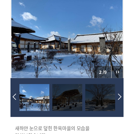
2
/
9
새하얀 눈으로 덮힌 한옥마을의 모습을