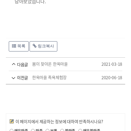
담아보았습니다.
목록
링크복사
봄이 찾아온 한옥마을
2021-03-18
다음글
한옥마을 족욕체험장
2020-06-18
이전글
만족도조사
이 페이지에서 제공하는 정보에 대하여 만족하시나요?
매우만족
만족
보통
불만족
매우불만족