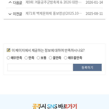
제9회 겨울공주군밤축제 & 2026 대한민국 밤산업 박람회
2026-01-14
다음글
제71회 백제문화제 홍보영상(2025.10.,3.~10.12./공주금강신관공원 일원)
2025-08-11
이전글
만족도조사
이 페이지에서 제공하는 정보에 대하여 만족하시나요?
매우만족
만족
보통
불만족
매우불만족