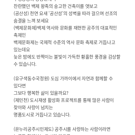
찬란했던 백제 왕족의 숭고한 건축미를 엿보고
(공산성) 천연 요새 ‘공산성’의 성벽을 따라 걸으며 선조의
숨결을 느껴 보세요
(백제문화제)백제 역사와 문화를 재현한 공주의 대표적인
축제인
백제문화제는 국제적 수준의 역사 문화 축제로 거듭나고
있는데요
늦은 밤에도 반짝이는 불빛이 가득한 황홀한 풍경을 감상할
수 있습니다.
(유구색동수국정원) 도심 가까이에서 자연과 함께할 수
있다면
그보다 행복한 삶이 있을까요?
(제민천) 도시재생 활성화 프로젝트를 통해 많은 사람이
찾아와 사랑이 넘치는
명품도시로 거듭나고 있습니다.
(온누리공주시민제도) 공주시를 사랑하는 사람이라면