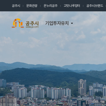
공주시
문화관광
온누리공주
고맛나루장터
공주시브랜드
기업투자유치