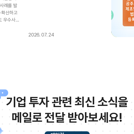
수사례를 발
보·확산하고
제도 우수사례
보하오니 관
과 참여 바
2026. 07. 24
26년 상생결
❍ 참가대
 공모내용:
한 이용사례
) ❍ 시
출서류: 참
개인정보동
: 이메일제
기업 투자 관련 최신 소식을
13.com)
)까지 ❍ 문
제도 공모전
메일로 전달 받아보세요!
tive13.
2026년 상