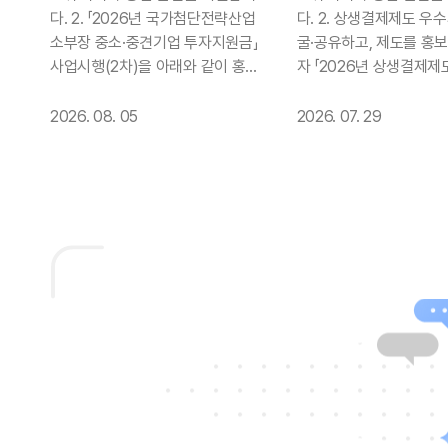
투자지원금」 사업시행
다. 2. 「2026년 국가첨단전략산업
다. 2. 상생결제제도 우
(2차) 홍보
소부장 중소·중견기업 투자지원금」
굴·공유하고, 제도를 홍
사업시행(2차)을 아래와 같이 홍보
자 「2026년 상생결제
하오니 관내 소부장 기업의 많은 관
공모」를 아래와 같이 홍
심과 참여 바랍니다. □ 사 업 명 : 2
내 중소기업의 많은 관심
2026. 08. 05
2026. 07. 29
026년 국가첨단전략산업 소부장
랍니다. ❍ 공 모 명: 20
중소·중견기업 투자지원금 □ 사업
제제도 우수사례 공모전 
목적 : 공급망·경제 안보 관련 품목
상: 상생결제 활용기업 ❍
을 생산하는 중소·중견기업 소부장
상생결제와 관련된 다양
기업의 국내 투자를 촉진하여 첨단
를 자유롭게 응모(붙임참조
산업의 공급망 안정화 도모 □ 사업
상규모: 총4백만원 ❍ 제
기간 : 2026. 1. 1. ~ 2028. 12. 31.*
가신청서, 사례기술서, 
이내 * 동 “사업기간”은 투자지원금
의서 각 1부 ❍ 제출방법
의 대상이 되는 “투자를 수행하는 기
출(artedu13@creative
간”을 의미하며, 향후 심의 및 협약
❍ 접수기간: ~8.21.(금
결과 등에 따라 종료일은 변동 가능
의 처: 2026 상생결제
□ 지원예산 : 2차 공고 사업예산 범
운영본부(artedu13@crea
위 내 □ 지원대상 : ➀국가첨단전략
com) 붙임 1. (공고문) 