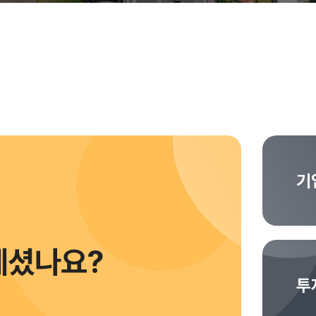
기
계셨나요?
투