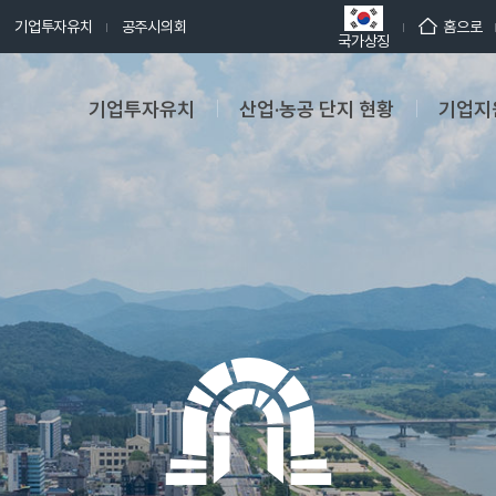
기업투자유치
공주시의회
홈으로
국가상징
기업투자유치
산업·농공 단지 현황
기업지