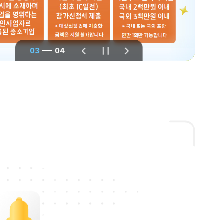
03
04