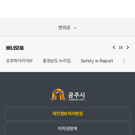
맨위로
배너모음
공주학아카이브
충청남도 누리집
Safety e-Report
안전신
개인정보처리방침
저작권정책