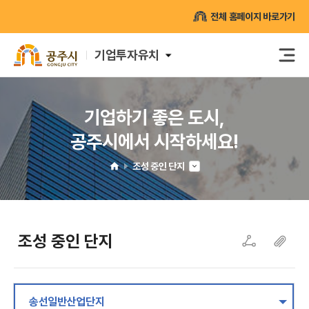
전체 홈페이지 바로가기
기업투자유치
기업하기 좋은 도시,
공주시에서 시작하세요!
조성 중인 단지
H
O
M
조성 중인 단지
SNS
복
E
공유
사
하
기
송선일반산업단지