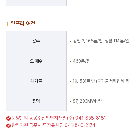
인프라 여건
용수
공업 2, 165톤/일, 생활 114톤/일
오·폐수
460톤/일
폐기물
10, 581톤/년(폐기물처리업체 위탁)
전력
87, 293MWh/년
분양문의 동공주산업단지개발(주) 041-858-8181
관리기관 공주시 투자유치팀 041-840-2174