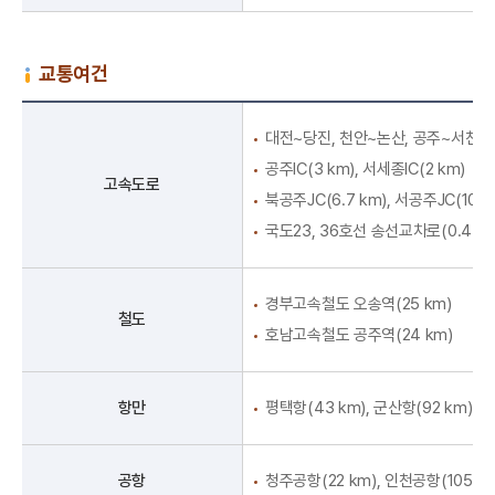
교통여건
대전~당진, 천안~논산, 공주~서천
공주IC(3 km), 서세종IC(2 km)
고속도로
북공주JC(6.7 km), 서공주JC(10 k
국도23, 36호선 송선교차로(0.4 km
경부고속철도 오송역(25 km)
철도
호남고속철도 공주역(24 km)
항만
평택항(43 km), 군산항(92 km)
공항
청주공항(22 km), 인천공항(105 km