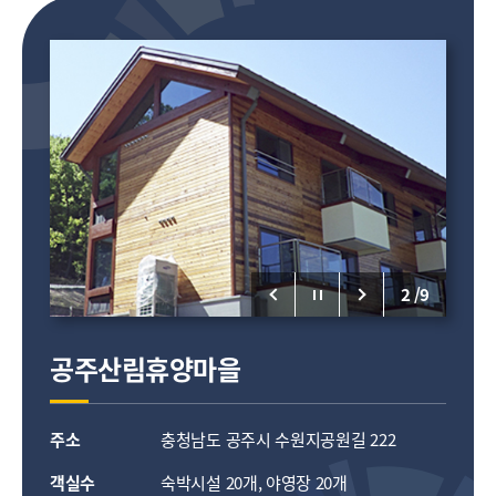
2
/
9
공주산림휴양마을
주소
충청남도 공주시 수원지공원길 222
객실수
숙박시설 20개, 야영장 20개