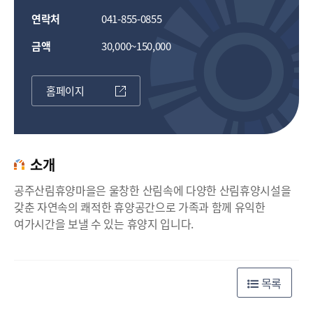
연락처
041-855-0855
금액
30,000~150,000
홈페이지
소개
공주산림휴양마을은 울창한 산림속에 다양한 산림휴양시설을
갖춘 자연속의 쾌적한 휴양공간으로 가족과 함께 유익한
여가시간을 보낼 수 있는 휴양지 입니다.
50m
50m
목록