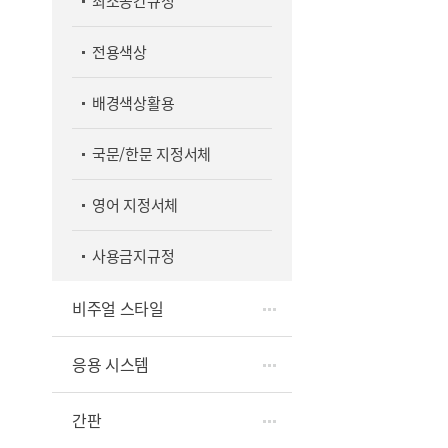
최소공간규정
전용색상
배경색상활용
국문/한문 지정서체
영어 지정서체
사용금지규정
비주얼 스타일
응용 시스템
간판