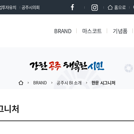
업투자유치
공주시의회
페이스북
인스타
홈으로
BRAND
마스코트
기념품
BRAND
공주시 BI 소개
한문 시그니처
그니처