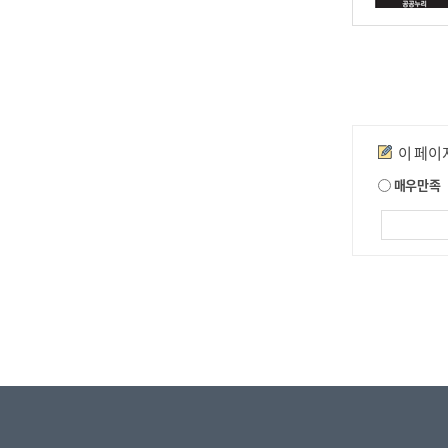
춰
는
심
볼
마
크
만족도조사
이 페이
와
로
매우만족
고
타
입
을
가
장
적
절
한
비
례