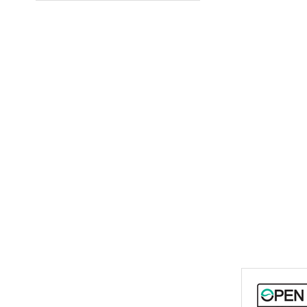
시
그
니