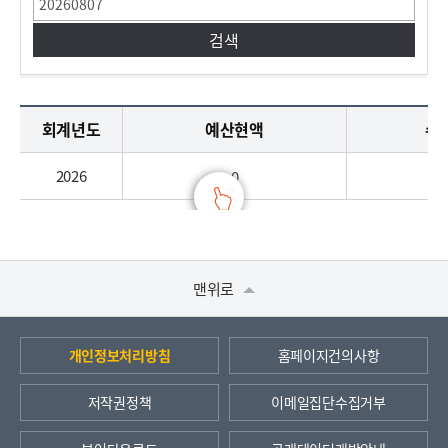
자금현황으로 회계년도, 예산현액, 수입액(A), 지출액(B), 잔액(A-B)로 구분되어 제공합니다.
회계년도
예산현액
수입
2026
0
맨위로
개인정보처리방침
홈페이지건의사항
저작권정책
이메일집단수집거부