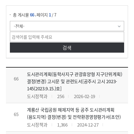
게시물 검색
,
총 게시물
66
페이지
1
/ 7
부서시책자료실 목록으로 번호, 제목, 작성자, 조회수,등록일, 첨부파일로 나열 되고 있습니다.
도시관리계획(동학사지구 관광휴양형 지구단위계획)
66
결정(변경) 고시문 및 관련도서[공주시 고시 2023-
145(2023.9.15.)호]
도시정책과
256
2026-02-19
계룡산 국립공원 해제지역 등 공주 도시관리계획
65
(용도지역) 결정(변경) 및 전략환경영향평가서(초안)
도시정책과
1,366
2024-12-27