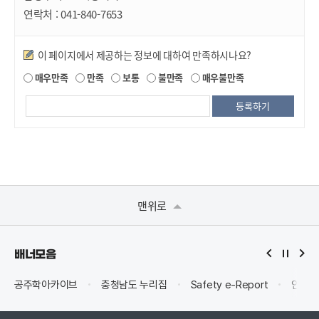
연락처 :
041-840-7653
만족도조사
이 페이지에서 제공하는 정보에 대하여 만족하시나요?
매우만족
만족
보통
불만족
매우불만족
맨위로
배너모음
공주학아카이브
충청남도 누리집
Safety e-Report
안전신