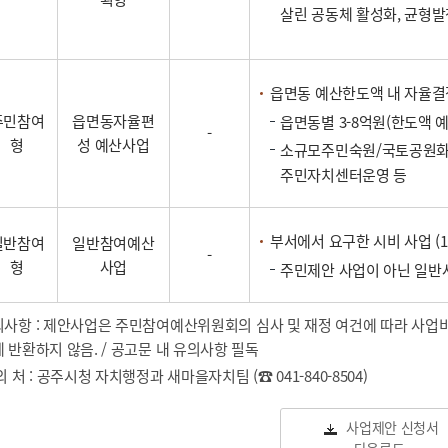
살린 공동체 활성화, 균형발
읍면동 예산한도액 내 자율결
주민참여
읍면동자율편
읍면동별 3-8억원(한도액 
-
형
성 예산사업
소규모주민숙원/국토공원화
주민자치센터운영 등
부서에서 요구한 시비 사업 (1
일반참여
일반참여예산
-
형
사업
주민제안 사업이 아닌 일반
사항 : 제안사업은 주민참여예산위원회의 심사 및 재정 여건에 따라 사업비
 반환하지 않음. / 공고문 내 유의사항 필독
의 처 : 공주시청 자치행정과 새마을자치팀 (☎ 041-840-8504)
사업제안 신청서