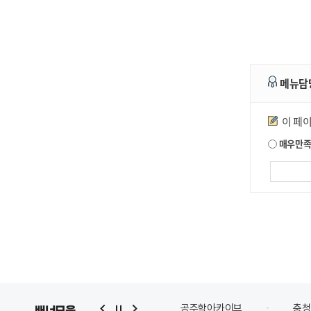
메뉴담
만족도조사
이 페
매우만
공주학아카이브
충청
배너모음