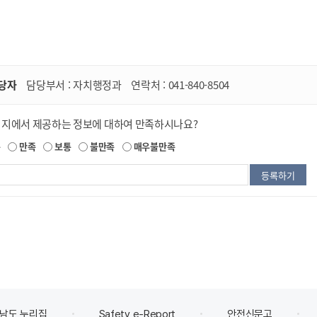
당자
담당부서 :
자치행정과
연락처 :
041-840-8504
이지에서 제공하는 정보에 대하여 만족하시나요?
족
만족
보통
불만족
매우불만족
남도 누리집
Safety e-Report
안전신문고