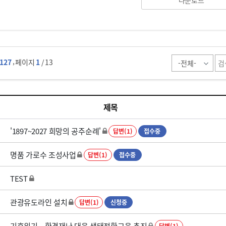
다운로드
,
127
페이지
1
/ 13
제목
'1897~2027 희망의 공주순례'
답변(1)
접수중
명품 가로수 조성사업
답변(1)
접수중
TEST
관광유도라인 설치
답변(1)
신청중
기후위기ㆍ환경재난 대응 생태전환교육 추진
답변(1)