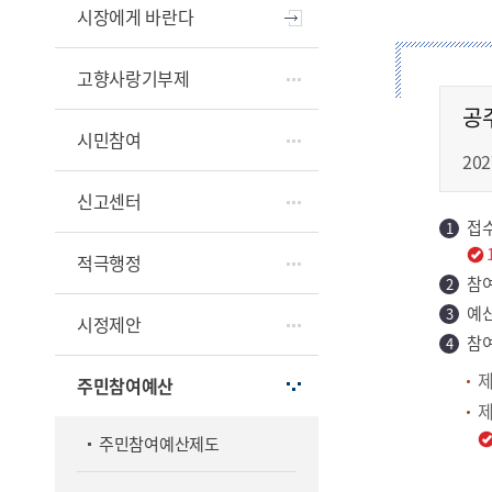
시장에게 바란다
고향사랑기부제
공
시민참여
20
신고센터
접수기
적극행정
참여
예산
시정제안
참여
제
주민참여예산
제
주민참여예산제도