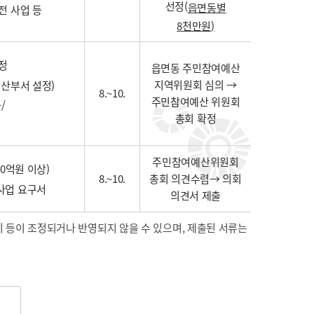
선정(
읍면동별
전 사업 등
8
천만원
)
정
읍면동 주민참여예산
지역위원회 심의 →
예산부서 설정)
8.~10.
주민참여예산 위원회
/
총회 확정
주민참여예산위원회
0억원 이상)
8.~10.
총회 의견수렴→ 의회
사업 요구서
의견서 제출
 등이 조정되거나 반영되지 않을 수 있으며, 제출된 서류는