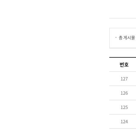
게시물 검색
총 게시물
주민의견/사업제안 목록 으로 번호, 제목, 작성자, 조회수, 등록 일로 나열 되고 있습니다.
번호
127
126
125
124