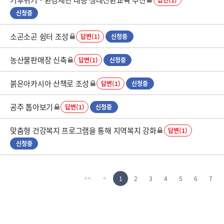
신청중
소곤소곤 쉼터 조성
답변(1)
신청중
농산물판매장 신축
답변(1)
신청중
붉은아카시아 산책로 조성
답변(1)
신청중
공주 톱아보기
답변(1)
신청중
맞춤형 건강복지 프로그램을 통해 지역복지 강화
답변(1)
신청중
1
2
3
4
5
6
7
<<
<