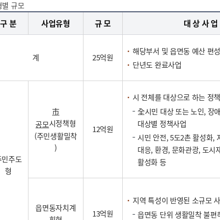
형별 규모
구 분
사업유형
규 모
대 상 사 업
해당부서 및 읍면동 예산 편성 
계
25억원
단년도 완료사업
시 전체를 대상으로 하는 정
市
全시민 대상 또는 노인, 장애
시정책형
대상별 정책사업
공모
12억원
(주민생활밀착
시민 안전, 5도2촌 활성화
)
대응, 환경, 문화관광, 도시
주민주도
활성화 등
형
지역 특성이 반영된 소규모 
읍면동자치계
13억원
읍면동 단위 생활밀착 불편
획형