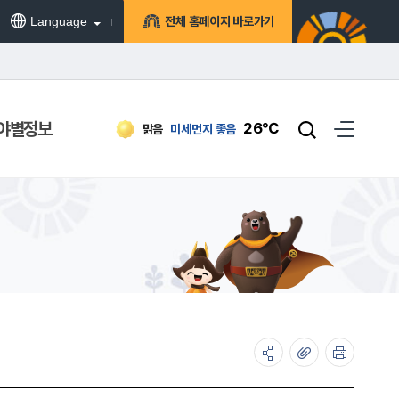
Language
전체 홈페이지 바로가기
야별정보
26℃
맑음
미세먼지
좋음