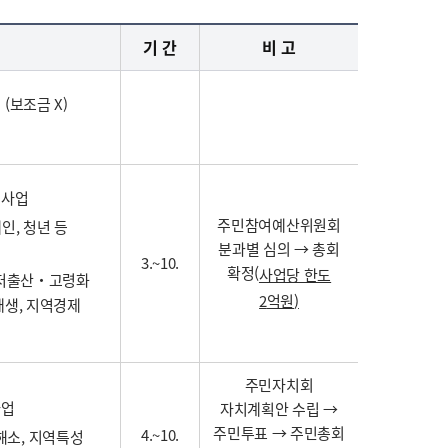
기 간
비 고
(보조금 X)
책사업
주민참여예산위원회
인, 청년 등
분과별 심의 → 총회
3.~10.
확정(
사업당 한도
, 저출산‧고령화
2
억원
)
재생, 지역경제
주민자치회
사업
자치계획안 수립 →
주민투표 → 주민총회
4.~10.
해소, 지역특성