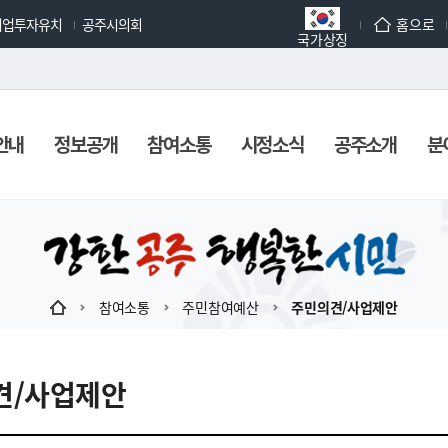
기업투자유치
공주시의회
홈으로
국가상징
안내
정보공개
참여소통
시정소식
공주소개
분
참여소통
주민참여예산
주민의견/사업제안
견/사업제안