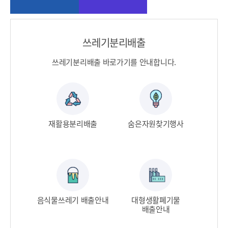
쓰레기분리배출
쓰레기분리배출 바로가기를 안내합니다.
판매소
재활용분리배출​
숨은자원찾기행사​
종량
기물
음식물쓰레기 배출안내​
대형생활폐기물
출신고
배출안내​
인터