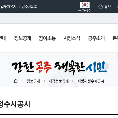
기업투자유치
공주시의회
홈으로
국가상징
안내
정보공개
참여소통
시정소식
공주소개
분
정보공개
재정정보공개
지방재정수시공시
정수시공시