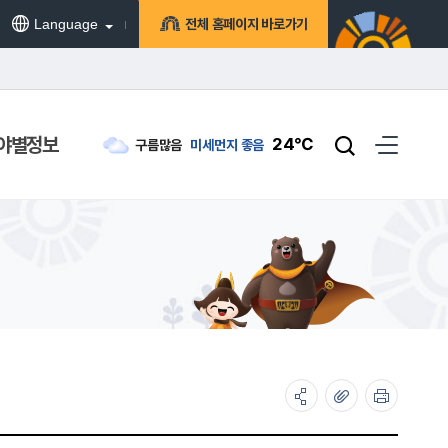
Language
전체 홈페이지 바로가기
야별정보
24℃
구름많음
미세먼지
좋음