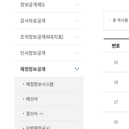
정보공개제도
게시물 검색
감사자료공개
총 게시물
조직정보공개(6대지표)
지방재정수시공시 목록으로 번호, 제목, 작성자, 조회수,등록일, 첨부파일로 나열 되고 있습니다.
번호
인사정보공개
19
재정정보공개
18
재정정보시스템
예산서
17
결산서
16
지방재정공시