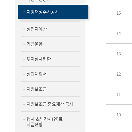
지방재정수시공시
15
성인지예산
14
기금운용
13
투자심사현황
성과계획서
12
지방보조금
11
지방보조금 중요재산 공시
10
행사 초빙강사(연)료
지급현황