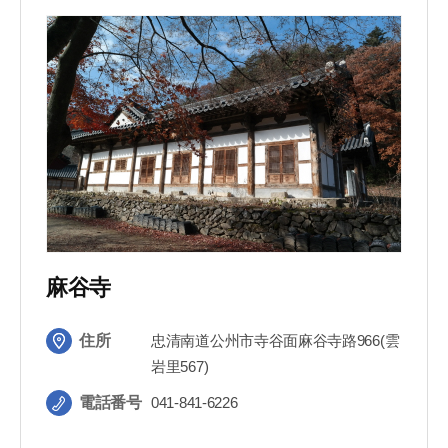
麻谷寺
住所
忠清南道公州市寺谷面麻谷寺路966(雲
岩里567)
電話番号
041-841-6226