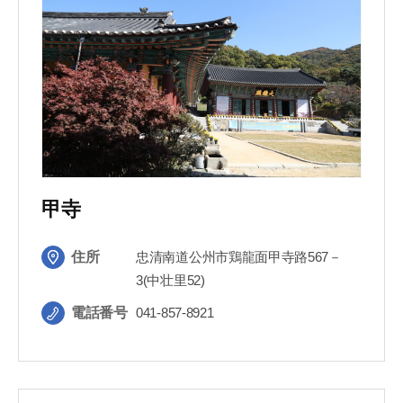
甲寺
住所
忠清南道公州市鶏龍面甲寺路567－
3(中壮里52)
電話番号
041-857-8921