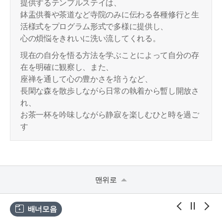
提供するテンプルステイは、
鉢盂供養や茶道など寺院のみに伝わる各種修行と生
活様式をプログラム形式で多様に提供し、
心の煩悩をきれいに洗い流してくれる。
現在の自分を悟る方法を学ぶことによって自分の存
在を明確に観察し、また、
座禅を通して心の豊かさを培うなど、
長閑な森を散歩しながら日常の執着から暫し開放さ
れ、
お茶一杯を吟味しながら静寂を楽しむひと時を過ご
す
맨위로
배너모음