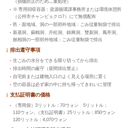
（損傷防止のため二重処理）
※ 専用回収容器：資源循環課事務所または環境休憩所
（公州市チャンビョクロ7）にて無償配布
邑・面地域、洞の一部郊外地域：ごみ従量制袋で排出
新基洞、蘇鶴洞、月松洞、錦興洞、雙新洞、鳳亭洞、
劒相洞の一部郊外地域：ごみ従量制袋で排出
排出遵守事項
生ごみの水分をできる限り切ってから排出
排出時間の厳守（昼間排出禁止）
自宅前または建物入口のよく見える場所に置く
空の容器は必ず家の中に持ち帰ってきれいに管理
支払証明書の価格
（専用袋）3リットル：70ウォン 5リットル：
110ウォン, （支払証明書）25リットル：850ウォン
120リットル：4,070ウォン