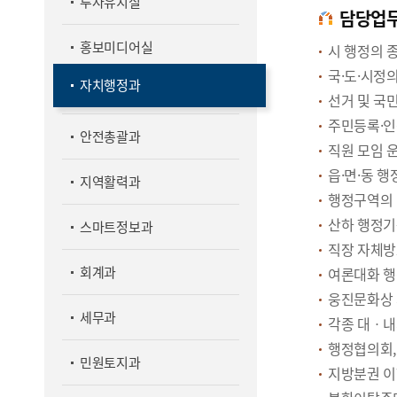
투자유치실
담당업
홍보미디어실
시 행정의 
국·도·시정
자치행정과
선거 및 국
주민등록·인
안전총괄과
직원 모임 운
읍·면·동 
지역활력과
행정구역의 
산하 행정기
스마트정보과
직장 자체방
회계과
여론대화 행
웅진문화상 
세무과
각종 대ㆍ내
행정협의회,
민원토지과
지방분권 이