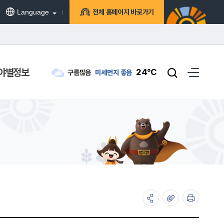
Language
전체 홈페이지 바로가기
야별정보
24℃
구름많음
미세먼지
좋음