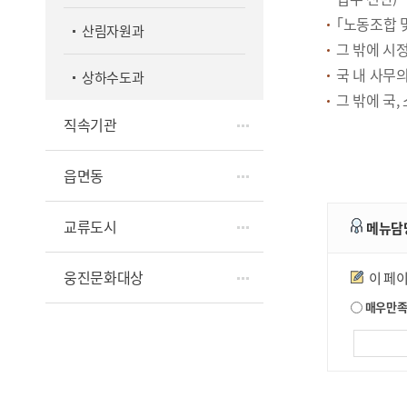
｢노동조합 
산림자원과
그 밖에 시정
국 내 사무
상하수도과
그 밖에 국,
직속기관
읍면동
교류도시
메뉴담
만족도조사
웅진문화대상
이 페
매우만