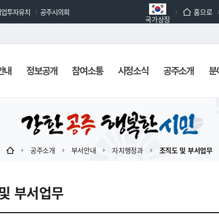
기업투자유치
공주시의회
홈으로
국가상징
안내
정보공개
참여소통
시정소식
공주소개
분
공주소개
부서안내
자치행정과
조직도 및 부서업무
및 부서업무