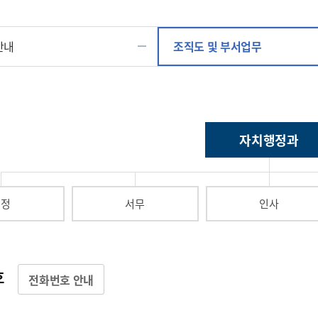
안내
조직도 및 부서업무
자치행정과
시정
서무
인사
호
전화번호 안내