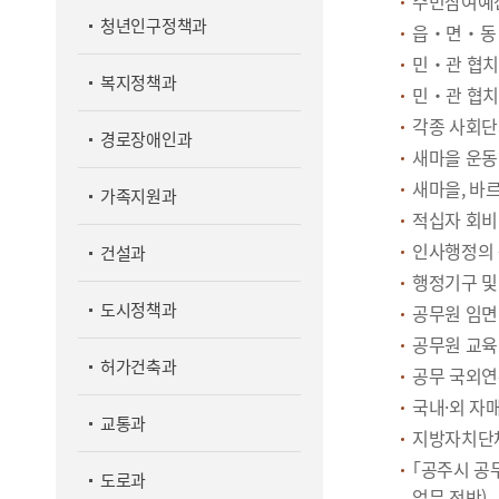
주민참여예산
청년인구정책과
읍‧면‧동 
민‧관 협치
복지정책과
민‧관 협치
각종 사회단
경로장애인과
새마을 운동
새마을, 바
가족지원과
적십자 회비
인사행정의 
건설과
행정기구 및
도시정책과
공무원 임면
공무원 교육
허가건축과
공무 국외연
국내·외 자
교통과
지방자치단
｢공주시 공무
도로과
업무 전반)