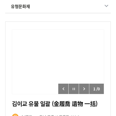
유형문화재
1
/
0
김이교 유물 일괄 (金履喬 遺物 一括)