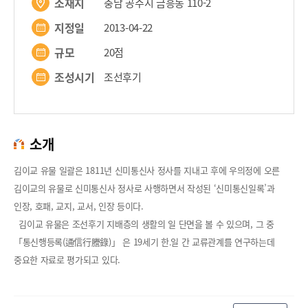
소재지
충남 공주시 금흥동 110-2
지정일
2013-04-22
규모
20점
조성시기
조선후기
소개
김이교 유물 일괄은 1811년 신미통신사 정사를 지내고 후에 우의정에 오른
김이교의 유물로 신미통신사 정사로 사행하면서 작성된 ‘신미통신일록’과
인장, 호패, 교지, 교서, 인장 등이다.
김이교 유물은 조선후기 지배층의 생활의 일 단면을 볼 수 있으며, 그 중
「통신행등록(通信行謄錄)」 은 19세기 한․일 간 교류관계를 연구하는데
중요한 자료로 평가되고 있다.
50m
50m