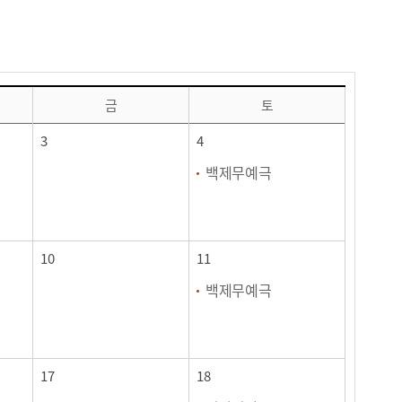
금
토
3
4
백제무예극
10
11
백제무예극
17
18