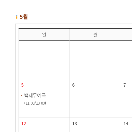
5월
5월 달력 (일정별 프로그램 운영)
일
월
5
6
7
백제무예극
(11:00/13:00)
12
13
14