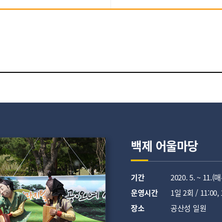
백제 어울마당
기간
2020. 5. ~ 11.(
운영시간
1일 2회 / 11:00, 
장소
공산성 일원