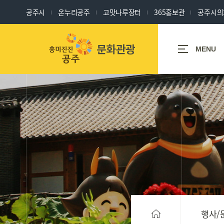
공주시
온누리공주
고맛나루장터
365홍보관
공주시의
세계유산도시
MENU
공주
공주
축제/체험/
관광명소
행사/문화/
역사
행사/