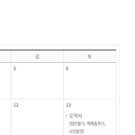
금
토
5
6
12
13
오악사
(탈만들기, 백제춤추기,
사진찰영)