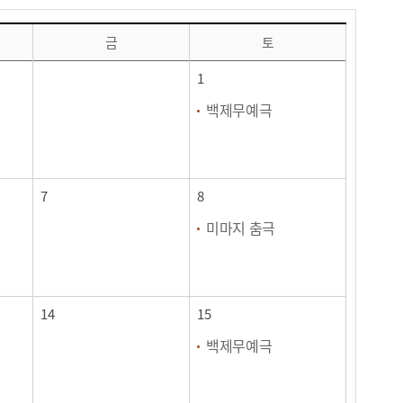
금
토
1
백제무예극
7
8
미마지 춤극
14
15
백제무예극