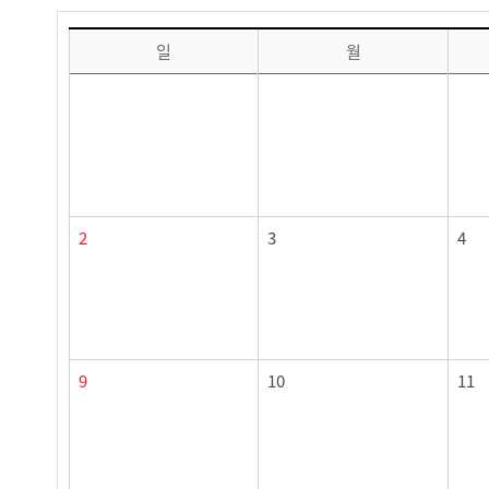
6월 달력 (일정별 프로그램 운영)
일
월
2
3
4
9
10
11