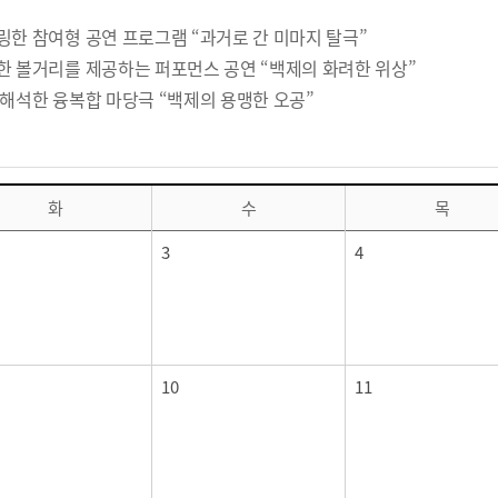
링한 참여형 공연 프로그램 “과거로 간 미마지 탈극”
한 볼거리를 제공하는 퍼포먼스 공연 “백제의 화려한 위상”
재해석한 융복합 마당극 “백제의 용맹한 오공”
화
수
목
3
4
10
11