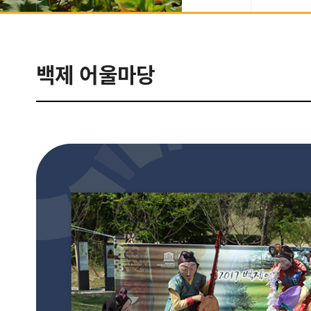
음식/숙박/
예술
백제 어울마당
추천여행
쇼핑
관광도우미