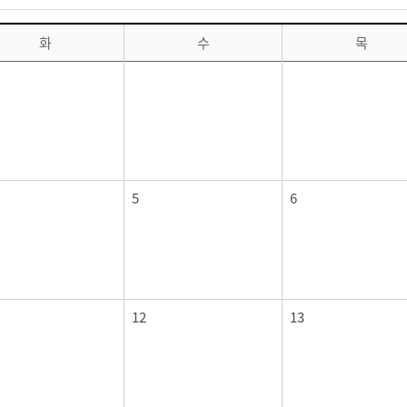
화
수
목
5
6
12
13