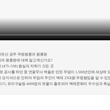
계유산 공주 무령왕릉과 왕릉원
릉과 왕릉원에 대해 알고계신가요?
(475~538) 왕실의 자취가 깃든 곳
배수로 공사를 하던 중 연꽃무늬 벽돌로 만든 무덤이 1,500년만에 세상에
 묘지석으로 인하여 무덤의 주인이 백제 25대왕 무령왕임을 알 수 있
자기, 유리구슬등 4600점의 유물이 출토되어 백제문화의 우수성과 폭
도 벽화가 그려진 벽돌무덤 6호분을 비롯하여 백제의 대표적인 무
 자리하고 있습니다.
의 자취를 생생하게 느낄 수 있는 공주 무령왕릉과 왕릉원은 1500년