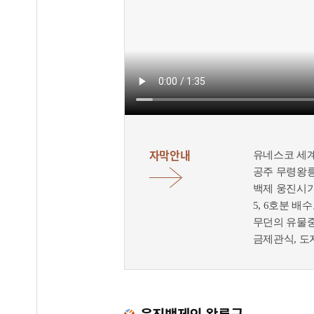
자막안내
유네스코 세
공주 무령왕
백제 웅진시기 
5, 6호분 
무던의 유물중
금제관식, 도
무령왕릉 외에
(1~5호분)도
웅진백제 왕실