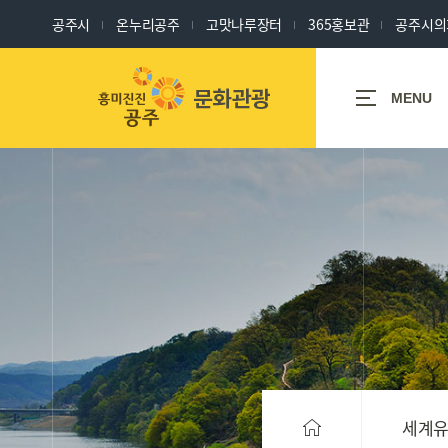
공주시
온누리공주
고맛나루장터
365홍보관
공주시의
세계유산도시
MENU
공주
공주
축제/체험/
관광명소
행사/문화/
역사
세계유