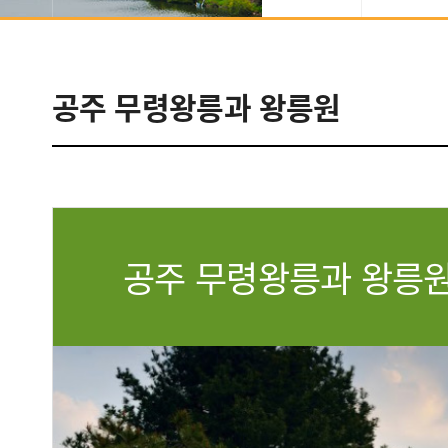
음식/숙박/
예술
공주 무령왕릉과 왕릉원
추천여행
쇼핑
관광도우미
공주 무령왕릉과 왕릉