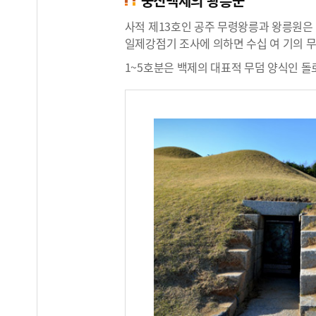
웅진백제의 왕릉군
사적 제13호인 공주 무령왕릉과 왕릉원은 
일제강점기 조사에 의하면 수십 여 기의 
1~5호분은 백제의 대표적 무덤 양식인 