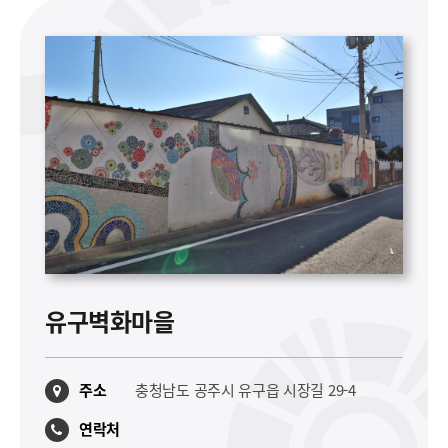
유구벽화마을
주소
충청남도 공주시 유구읍 시장길 29-4
연락처