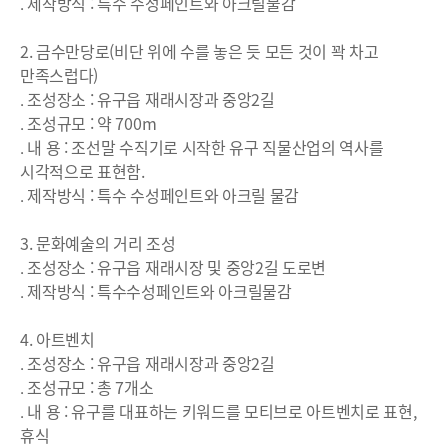
․ 제작방식 : 특수 수성페인트와 아크릴물감
2. 금수만당로(비단 위에 수를 놓은 듯 모든 것이 꽉 차고
만족스럽다)
․ 조성장소 : 유구읍 재래시장과 중앙2길
․ 조성규모 : 약 700m
․ 내 용 : 조선말 수직기로 시작한 유구 직물산업의 역사를
시각적으로 표현함.
․ 제작방식 : 특수 수성페인트와 아크릴 물감
3. 문화예술의 거리 조성
․ 조성장소 : 유구읍 재래시장 및 중앙2길 도로변
․ 제작방식 : 특수수성페인트와 아크릴물감
4. 아트벤치
․ 조성장소 : 유구읍 재래시장과 중앙2길
․ 조성규모 : 총 7개소
․ 내 용 : 유구를 대표하는 키워드를 모티브로 아트벤치로 표현,
휴식