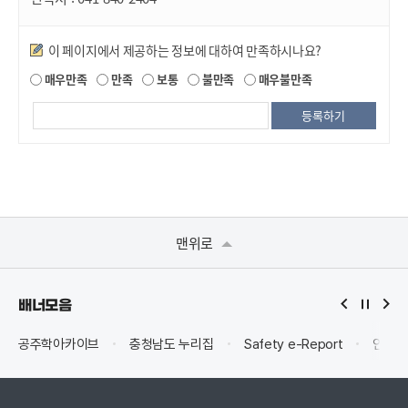
만족도조사
이 페이지에서 제공하는 정보에 대하여 만족하시나요?
매우만족
만족
보통
불만족
매우불만족
맨위로
배너모음
공주학아카이브
충청남도 누리집
Safety e-Report
안전신