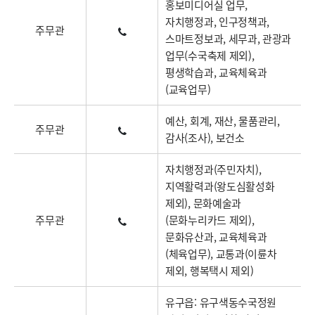
홍보미디어실 업무,
자치행정과, 인구정책과,
주무관
스마트정보과, 세무과, 관광과
업무(수국축제 제외),
평생학습과, 교육체육과
(교육업무)
예산, 회계, 재산, 물품관리,
주무관
감사(조사), 보건소
자치행정과(주민자치),
지역활력과(왕도심활성화
제외), 문화예술과
주무관
(문화누리카드 제외),
문화유산과, 교육체육과
(체육업무), 교통과(이륜차
제외, 행복택시 제외)
유구읍: 유구색동수국정원