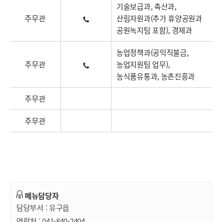
기술보급과, 축산과,
주무관
산림자원과(추가 휴양공원과
공원녹지팀 포함), 경제과
농업정책과(공익직불금,
주무관
농업지원팀 업무),
농식품유통과, 농촌진흥과
주무관
주무관
메뉴담당자
담당부서 :
유구읍
연락처 :
041-840-2404