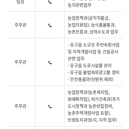
팀장
농지관련업무
농업정책과(공익직불금,
주무관
농업지원팀), 농식품윹통과,
농촌진흥과, 상하수도과 업무
- 유구읍 소규모 주민숙원사업
및 지역개발사업 등 건설공사
관련 업무
주무관
- 유구읍 도로시설물 관리
- 유구읍 불법옥외광고물 정비
- 안전총괄과(민방위 제외)
농업정책과(농촌복지팀,
원예특작팀), 허가건축과(추가
주무관
도시정책과 농촌빈집정비,
농촌주택개량사업 포함),
민원토지과(토지, 지적 업무)