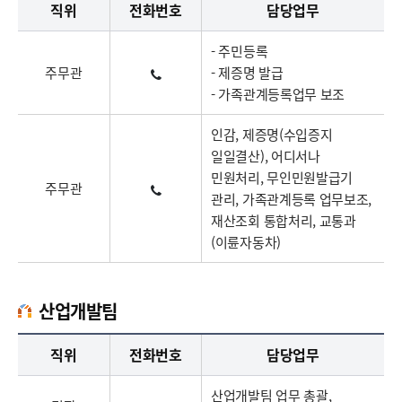
직위
전화번호
담당업무
- 주민등록
주무관
- 제증명 발급
- 가족관계등록업무 보조
인감, 제증명(수입증지
일일결산), 어디서나
민원처리, 무인민원발급기
주무관
관리, 가족관계등록 업무보조,
재산조회 통합처리, 교통과
(이륜자동차)
산업개발팀
산업개발팀업무담당자의 정보로 직급, 전화번호, 담당업무를 안내하고 있습니다
직위
전화번호
담당업무
산업개발팀 업무 총괄,