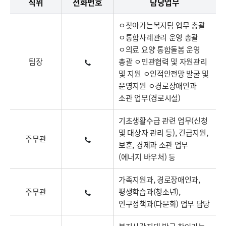
직위
전화번호
담당업무
ㅇ찾아가는복지팀 업무 총괄
ㅇ통합사례관리 운영 총괄
ㅇ의료 요양 통합돌봄 운영
팀장
총괄 ㅇ민관협력 및 자원관리
및 지원 ㅇ인적안전망 발굴 및
운영지원 ㅇ경로장애인과
소관 업무(경로시설)
기초생활수급 관련 업무(신청
및 대상자 관리 등), 긴급지원,
주무관
보훈, 경제과 소관 업무
(에너지 바우처) 등
가족지원과, 경로장애인과,
주무관
평생학습과(청소년),
인구정책과(다문화) 업무 담당