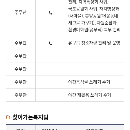
관리, 지역특성화 사업,
국토공원화 사업, 자치행정과
주무관
(새마을), 휴양공원과(꽃동네
새고을 가꾸기), 자원순환과
환경미화원(공무직) 복무 관리
주무관
유구읍 청소차량 관리 및 운행
주무관
주무관
주무관
야간음식물 쓰레기 수거
주무관
야간 재활용 쓰레기 수거
찾아가는복지팀
찾아가는복지팀업무담당자의 정보로 직급, 전화번호, 담당업무를 안내하고 있습니다