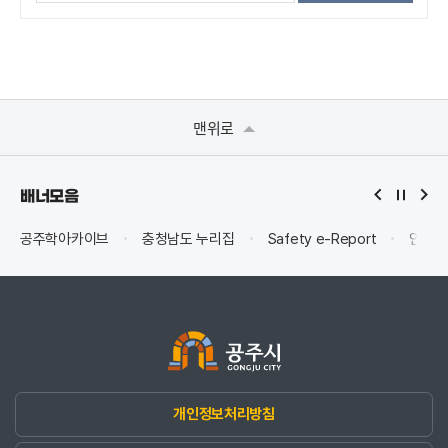
맨위로
배너모음
공주학아카이브
충청남도 누리집
Safety e-Report
안전신
개인정보처리방침