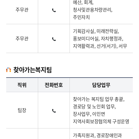
예산, 회계,
주무관
청사및관용차량관리,
주민자치
기획감사실, 미래전략실,
주무관
홍보미디어실, 자치행정과,
지역활력과, 선거(서기), 서무
찾아가는복지팀
찾아가는복지팀업무담당자의 정보로 직급, 전화번호, 담당업무를 안내하고 있습니다
직위
전화번호
담당업무
찾아가는 복지팀 업무 총괄,
경로당 및 노인회 업무,
팀장
장사업무, 이인면
지역사회보장협의체 구성운영
가족지원과, 경로장애인과