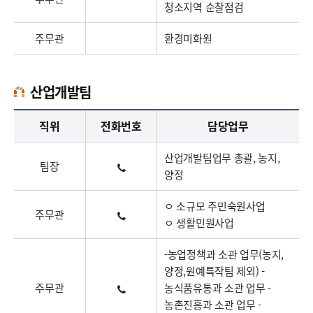
청소지역 순찰점검
주무관
환경미화원
산업개발팀
산업개발팀업무담당자의 정보로 직급, 전화번호, 담당업무를 안내하고 있습니다
직위
전화번호
담당업무
산업개발팀업무 총괄, 농지,
팀장
양정
ㅇ 소규모 주민숙원사업
주무관
ㅇ 생활민원사업
-농업정책과 소관 업무(농지,
양정,원예특작팀 제외) -
주무관
농식품유통과 소관 업무 -
농촌진흥과 소관 업무 -