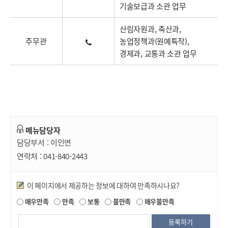
기술보급과 소관 업무
산림자원과, 축산과,
주무관
농업정책과(원예특작),
경제과, 교통과 소관 업무
메뉴담당자
담당부서 :
이인면
연락처 :
041-840-2443
만족도조사
이 페이지에서 제공하는 정보에 대하여 만족하시나요?
매우만족
만족
보통
불만족
매우불만족