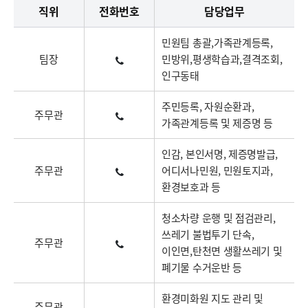
직위
전화번호
담당업무
민원팀 총괄,가족관계등록,
팀장
민방위,평생학습과,결격조회,
인구동태
주민등록, 자원순환과,
주무관
가족관계등록 및 제증명 등
인감, 본인서명, 제증명발급,
주무관
어디서나민원, 민원토지과,
환경보호과 등
청소차량 운행 및 점검관리,
쓰레기 불법투기 단속,
주무관
이인면,탄천면 생활쓰레기 및
폐기물 수거운반 등
환경미화원 지도 관리 및
주무관