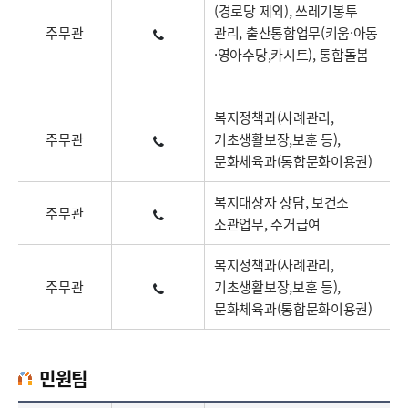
(경로당 제외), 쓰레기봉투
주무관
관리, 출산통합업무(키움·아동
·영아수당,카시트), 통합돌봄
복지정책과(사례관리,
주무관
기초생활보장,보훈 등),
문화체육과(통합문화이용권)
복지대상자 상담, 보건소
주무관
소관업무, 주거급여
복지정책과(사례관리,
주무관
기초생활보장,보훈 등),
문화체육과(통합문화이용권)
민원팀
민원팀업무담당자의 정보로 직급, 전화번호, 담당업무를 안내하고 있습니다