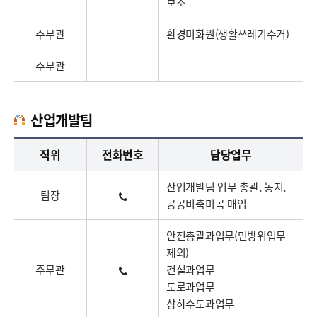
보조
주무관
환경미화원(생활쓰레기수거)
주무관
산업개발팀
산업개발팀업무담당자의 정보로 직급, 전화번호, 담당업무를 안내하고 있습니다
직위
전화번호
담당업무
산업개발팀 업무 총괄, 농지,
팀장
공공비축미곡 매입
안전총괄과업무(민방위업무
제외)
주무관
건설과업무
도로과업무
상하수도과업무