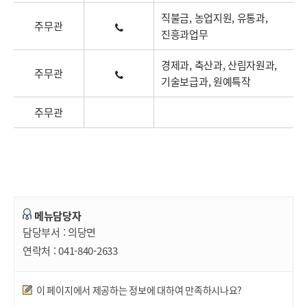
직불금, 농업지원, 유통과,
주무관
진흥과업무
경제과, 축산과, 산림자원과,
주무관
기술보급과, 원예특작
주무관
메뉴담당자
담당부서 :
의당면
연락처 :
041-840-2633
만족도조사
이 페이지에서 제공하는 정보에 대하여 만족하시나요?