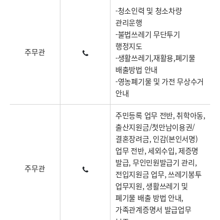
-청소인력 및 청소차량
관리운행
-불법쓰레기 무단투기
행정지도
주무관
-생활쓰레기,재활용,폐기물
배출방법 안내
-영농폐기물 및 가전 무상수거
안내
주민등록 업무 전반, 취학아동,
출산지원금/첫만남이용권/
결혼장려금, 인감(본인서명)
업무 전반, 세외수입, 제증명
발급, 무인민원발급기 관리,
주무관
전입지원금 업무, 쓰레기봉투
업무지원, 생활쓰레기 및
폐기물 배출 방법 안내,
가족관계증명서 발급업무