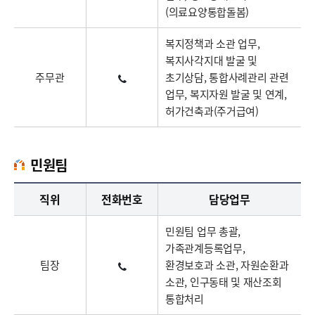
(의료요양통합돌봄)
복지정책과 소관 업무,
복지사각지대 발굴 및
주무관
초기상담, 통합사례관리 관련
업무, 복지자원 발굴 및 연계,
허가건축과(주거급여)
민원팀
민원팀업무담당자의 정보로 직급, 전화번호, 담당업무를 안내하고 있습니다
직위
전화번호
담당업무
민원팀 업무 총괄,
가족관계등록업무,
팀장
환경보호과 소관, 자원순환과
소관, 인구동태 및 재산조회
통합처리