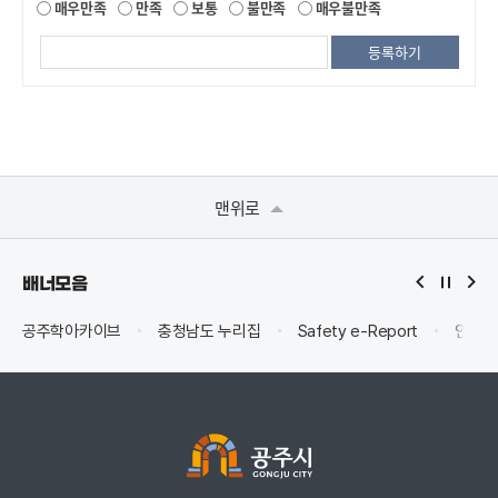
매우만족
만족
보통
불만족
매우불만족
맨위로
배너모음
공주학아카이브
충청남도 누리집
Safety e-Report
안전신