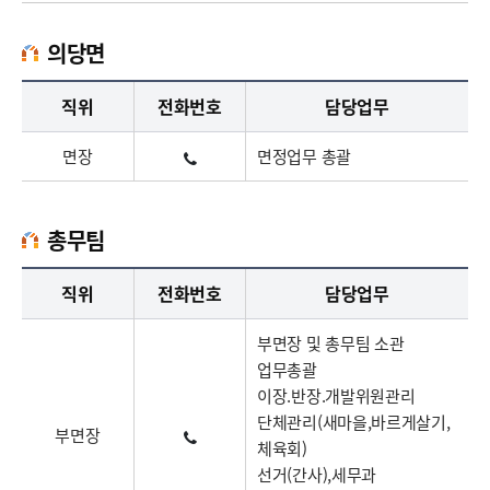
의당면
의당면업무담당자의 정보로 직급, 전화번호, 담당업무를 안내하고 있습니다
직위
전화번호
담당업무
면장
면정업무 총괄
총무팀
총무팀업무담당자의 정보로 직급, 전화번호, 담당업무를 안내하고 있습니다
직위
전화번호
담당업무
부면장 및 총무팀 소관
업무총괄
이장.반장.개발위원관리
단체관리(새마을,바르게살기,
부면장
체육회)
선거(간사),세무과