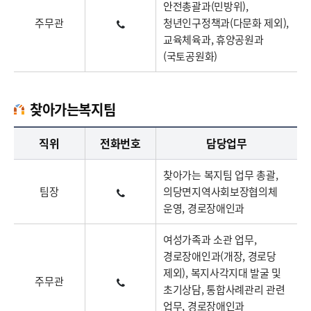
안전총괄과(민방위),
주무관
청년인구정책과(다문화 제외),
교육체육과, 휴양공원과
(국토공원화)
찾아가는복지팀
찾아가는복지팀업무담당자의 정보로 직급, 전화번호, 담당업무를 안내하고 있습니다
직위
전화번호
담당업무
찾아가는 복지팀 업무 총괄,
팀장
의당면지역사회보장협의체
운영, 경로장애인과
여성가족과 소관 업무,
경로장애인과(개장, 경로당
제외), 복지사각지대 발굴 및
주무관
초기상담, 통합사례관리 관련
업무, 경로장애인과