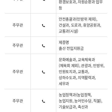
환경보호과, 자원순환과 업무
등
안전총괄과(민방위 제외),
주무관
건설과, 도로과, 휴양공원과,
교통과(시설)
제증명
주무관
출산 전입지원금
문화예술과, 교육체육과
(체육회 제외), 관광과, 민방위,
주무관
민원토지과, 교통과,
상하수도과, 지역활력과,
세무과
농업정책과(농업정책,
주무관
농업지원, 농어민수당, 직불),
기술보급과, 축산과