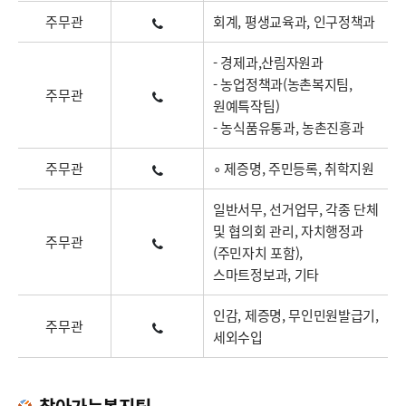
주무관
회계, 평생교육과, 인구정책과
- 경제과,산림자원과
- 농업정책과(농촌복지팀,
주무관
원예특작팀)
- 농식품유통과, 농촌진흥과
주무관
∘ 제증명, 주민등록, 취학지원
일반서무, 선거업무, 각종 단체
및 협의회 관리, 자치행정과
주무관
(주민자치 포함),
스마트정보과, 기타
인감, 제증명, 무인민원발급기,
주무관
세외수입