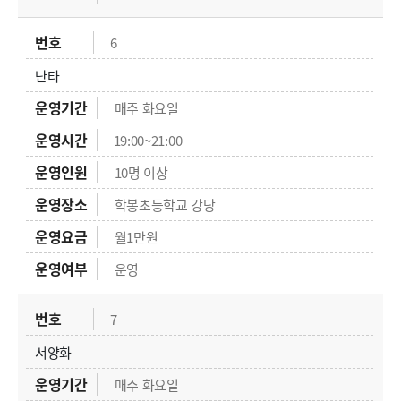
6
난타
매주 화요일
19:00~21:00
10명 이상
학봉초등학교 강당
월1만원
운영
7
서양화
매주 화요일