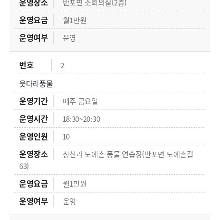
반포면 소회의실(2층)
월1만원
운영
2
웃다리풍물
매주 금요일
18:30~20:30
10
상신리 도예촌 풍물 연습장(반포면 도예촌길
63)
월1만원
운영