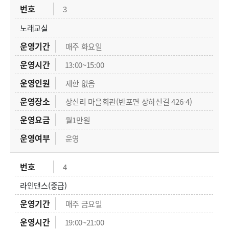
3
노래교실
매주 화요일
13:00~15:00
제한 없음
상신리 마을회관(반포면 상하신길 426-4)
월1만원
운영
4
라인댄스(중급)
매주 금요일
19:00~21:00