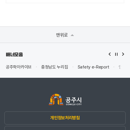
맨위로
배너모음
공주학아카이브
충청남도 누리집
Safety e-Report
안전신
개인정보처리방침