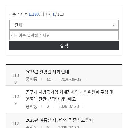
게시물 검색
,
총 게시물
1,130
페이지
1
/ 113
중학동 마을 새소식 목록으로 번호, 제목, 작성자, 조회수,등록일, 첨부파일로 나열 되고 있습니다.
2026년 알밤런 개최 안내
113
중학동
65
2026-08-05
0
공주시 지방공기업 회계감사인 선임위원회 구성 및
112
운영에 관한 규칙안 입법예고
9
중학동
2
2026-07-30
2026년 여름철 재난안전 집중신고 안내
112
중학동
5
2026-07-30