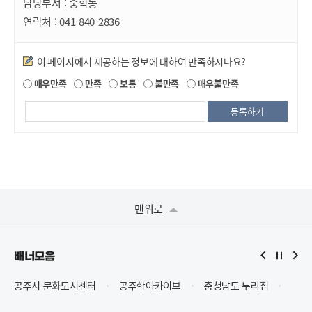
담당부서 :
중학동
연락처 :
041-840-2836
만족도조사
이 페이지에서 제공하는 정보에 대하여 만족하시나요?
매우만족
만족
보통
불만족
매우불만족
맨위로
배너모음
터
공주학아카이브
충청남도 누리집
Safety e-Report
안