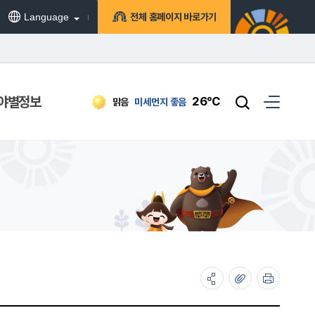
Language
전체 홈페이지 바로가기
야별정보
26℃
맑음
미세먼지
좋음