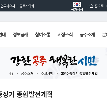
기업투자유치
공주시의회
홈으로
국가상징
안내
정보공개
참여소통
시정소식
공주소개
분
공주소개
주요시책
2040 중장기 종합발전계획
 중장기 종합발전계획