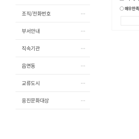
매우만
조직/전화번호
부서안내
직속기관
읍면동
교류도시
웅진문화대상