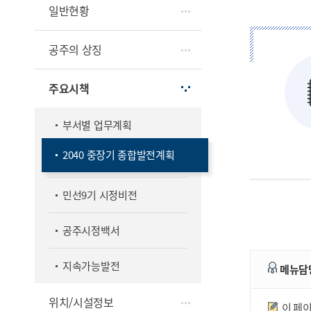
일반현황
공주의 상징
주요시책
부서별 업무계획
2040 중장기 종합발전계획
민선9기 시정비전
공주시정백서
지속가능발전
메뉴담
만족도조사
위치/시설정보
이 페