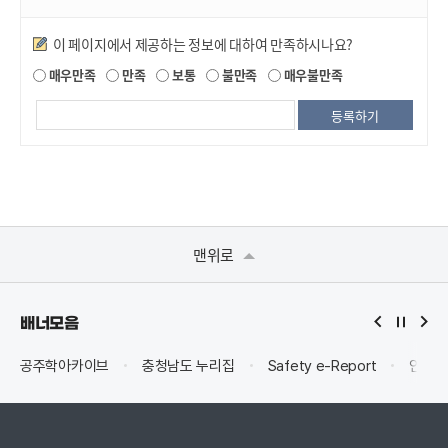
만족도조사
이 페이지에서 제공하는 정보에 대하여 만족하시나요?
매우만족
만족
보통
불만족
매우불만족
맨위로
배너모음
공주학아카이브
충청남도 누리집
Safety e-Report
안전신