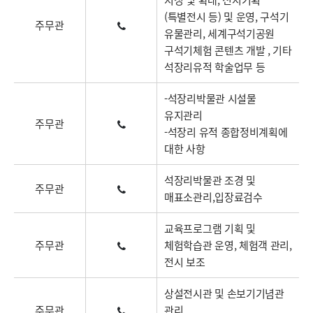
(특별전시 등) 및 운영, 구석기
주무관
유물관리, 세계구석기공원
구석기체험 콘텐츠 개발 , 기타
석장리유적 학술업무 등
-석장리박물관 시설물
유지관리
주무관
-석장리 유적 종합정비계획에
대한 사항
석장리박물관 조경 및
주무관
매표소관리,입장료검수
교육프로그램 기획 및
주무관
체험학습관 운영, 체험객 관리,
전시 보조
상설전시관 및 손보기기념관
주무관
관리,