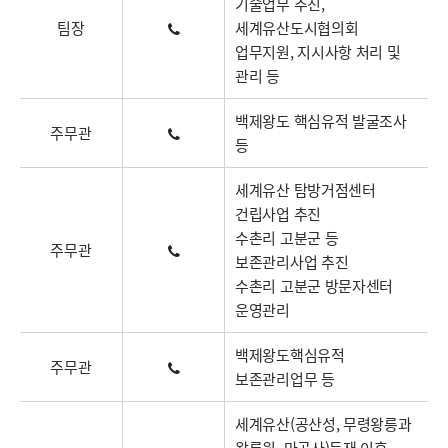
기술업무 추진,
팀장
세계유산도시협의회
업무지원, 지시사항 처리 및
관리 등
백제왕도 핵심유적 발굴조사
주무관
등
세계유산 탐방거점센터
건립사업 추진
수촌리 고분군 등
주무관
보존관리사업 추진
수촌리 고분군 방문자센터
운영관리
백제왕도핵심유적
주무관
보존관리업무 등
세계유산(공산성, 무령왕릉과
왕릉원, 마곡사)등재 이후