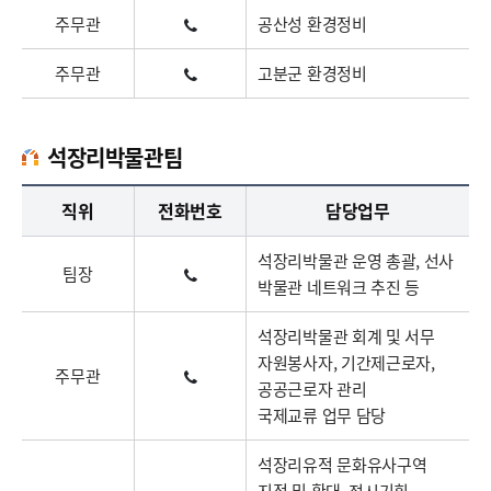
주무관
공산성 환경정비
주무관
고분군 환경정비
석장리박물관팀
석장리박물관팀업무담당자의 정보로 직급, 전화번호, 담당업무를 안내하고 있습니다
직위
전화번호
담당업무
석장리박물관 운영 총괄, 선사
팀장
박물관 네트워크 추진 등
석장리박물관 회계 및 서무
자원봉사자, 기간제근로자,
주무관
공공근로자 관리
국제교류 업무 담당
석장리유적 문화유사구역
지정 및 확대, 전시기획