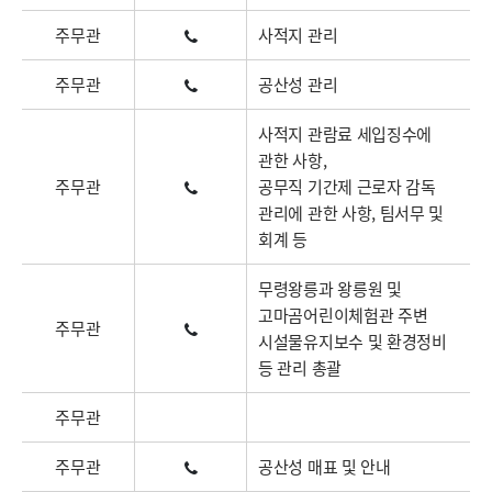
주무관
사적지 관리
주무관
공산성 관리
사적지 관람료 세입징수에
관한 사항,
주무관
공무직 기간제 근로자 감독
관리에 관한 사항, 팀서무 및
회계 등
무령왕릉과 왕릉원 및
고마곰어린이체험관 주변
주무관
시설물유지보수 및 환경정비
등 관리 총괄
주무관
주무관
공산성 매표 및 안내