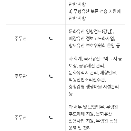
관한 사항
3) 무형유산 보존·전승 지원에
관한 사항
문화유산 영향검토(강남),
주무관
매장유산 정보고도화사업,
향토유산 보호위원회 운영 등
과 회계, 국가유산구역 토지 등
보상, 공유재산 관리,
문화유적지 관리, 제향업무,
주무관
박동진판소리전수관,
충청감영 생생마을 시설관리
등
과 서무 및 보안업무, 무령왕
추모제례 지원, 문화유산
주무관
활용사업 지원, 무령왕 동상
운영 및 관리