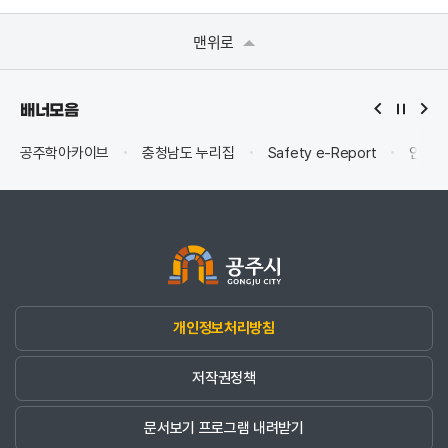
맨위로
배너모음
공주학아카이브
충청남도 누리집
Safety e-Report
안전신
개인정보처리방침
저작권정책
문서보기 프로그램 내려받기