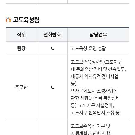
고도육성팀
고도육성팀업무담당자의 정보로 직급, 전화번호, 담당업무를 안내하고 있습니다
직위
전화번호
담당업무
팀장
고도육성 운영 총괄
고도보존육성사업(고도지구
내 문화유산 정비 및 건축업무,
대통사 역사유적 정비사업
등),
주무관
역사문화도시 조성사업에
관한 사항(공주목 복원정비
등), 고도지구 시설정비,
고도지구 한옥단지 조성 등
고도보존육성 기본 및
시행계획에 관한 사항,