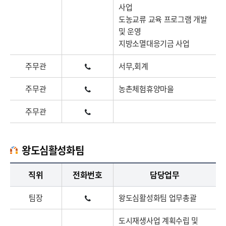
사업
도농교류 교육 프로그램 개발
및 운영
지방소멸대응기금 사업
주무관
서무,회계
주무관
농촌체험휴양마을
주무관
왕도심활성화팀
왕도심활성화팀업무담당자의 정보로 직급, 전화번호, 담당업무를 안내하고 있습니다
직위
전화번호
담당업무
팀장
왕도심활성화팀 업무총괄
도시재생사업 계획수립 및