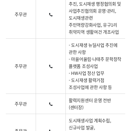
추진, 도시재생 행정협의회 및
사업추진협의회 운영·관리,
주무관
도시재생관련
주민역량강화사업, 유구1리
취약지역 생활여건 개조사업
- 도시재생 뉴딜사업 추진에
관한 사항
- 마을어울림·나태주 문학창작
주무관
플랫폼 조성사업
- HW사업 정산 업무
- 도시재생 활력거점
조성사업에 관한 사항 등
활력지원센터 운영 전반
주무관
(센터장)
도시재생사업 계획수립,
신규사업 발굴,
주무관