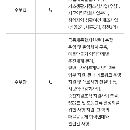
기초생활거점조성사업(우성),
주무관
시군역량강화사업관리,
취약지역 생활여건 개조사업
(신영2리, 내흥1리, 경천1리)
공동체종합지원센터 총괄
운영 및 운영체계 구축,
마을만들기 역량단계별
추진체계 관리,
일반농산어촌개발사업 관련
업무 지원, 관내 네트워크 운영
주무관
지원 및 애로사항 컨설팅 등,
시군역량강화사업,
중간지원조직 지원사업 총괄,
5도2촌 및 도농교류 활성화를
위한 사항 지원, 그 밖의
마을공동체 협력연대와
관련된 사항