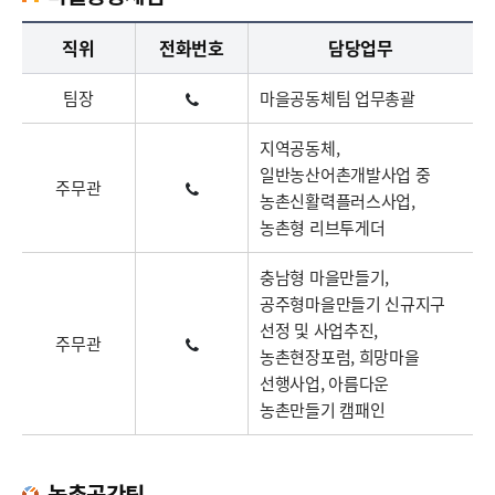
마을공동체팀업무담당자의 정보로 직급, 전화번호, 담당업무를 안내하고 있습니다
직위
전화번호
담당업무
팀장
마을공동체팀 업무총괄
지역공동체,
일반농산어촌개발사업 중
주무관
농촌신활력플러스사업,
농촌형 리브투게더
충남형 마을만들기,
공주형마을만들기 신규지구
선정 및 사업추진,
주무관
농촌현장포럼, 희망마을
선행사업, 아름다운
농촌만들기 캠패인
농촌공간팀