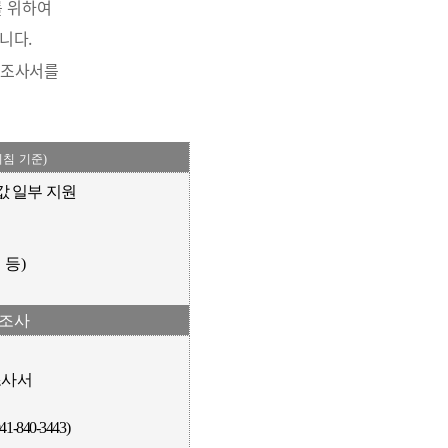
를 위하여
니다.
요조사서를
지침 기준)
값 일부 지원
 등)
요조사
조사서
0-3443)