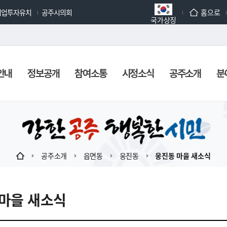
기업투자유치
공주시의회
홈으로
국가상징
안내
정보공개
참여소통
시정소식
공주소개
분
공주소개
읍면동
웅진동
웅진동 마을 새소식
마을 새소식