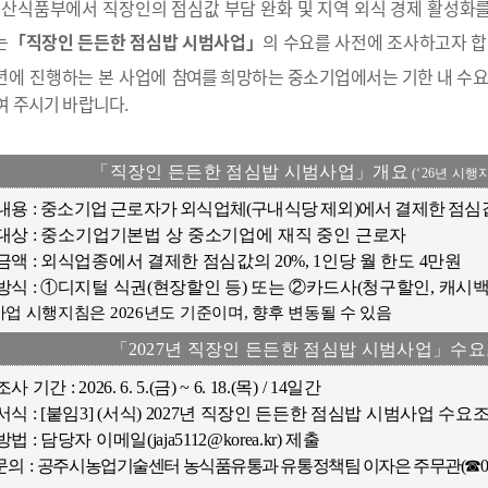
산식품부에서 직장인의 점심값 부담 완화 및 지역 외식 경제 활성화
는
「직장인 든든한 점심밥 시범사업」
의 수요를 사전에 조사하고자 합
7년에 진행하는 본 사업에
참여를
희망하는 중소기업에서는 기한 내 수
 주시기 바랍니다.
「직장인 든든한 점심밥 시범사업」개요
(
‘
26년 시행
내용 :
중소기업 근로자가 외식업체(구내식당 제외)에서 결제한 점심
대상 :
중소기업기본법 상 중소기업에 재직 중인 근로자
금액 : 외식업종에서 결제한 점심값의 20%, 1인당 월 한도 4만원
방식 : ①디지털 식권(현장할인 등) 또는 ②카드사(청구할인, 캐시백
사업 시행지침은 2026년도 기준이며, 향후 변동될 수 있음
「2027년 직장인 든든한 점심밥 시범사업」수
 기간 : 2026. 6. 5.(금) ~ 6. 18.(목) / 14일간
서식 : [붙임3] (서식) 2027년 직장인 든든한 점심밥 시범사업 수요
법 : 담당자 이메일(jaja5112@korea.kr) 제출
의 :
공주시농업기술센터 농식품유통과 유통정책팀 이자은 주무관(☎041-84