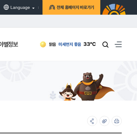
Language
전체 홈페이지 바로가기
야별정보
33℃
맑음
미세먼지
좋음