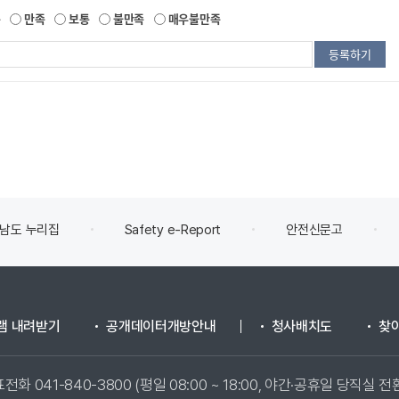
족
만족
보통
불만족
매우불만족
남도 누리집
Safety e-Report
안전신문고
램 내려받기
공개데이터개방안내
청사배치도
찾
전화 041-840-3800 (평일 08:00 ~ 18:00, 야간·공휴일 당직실 전