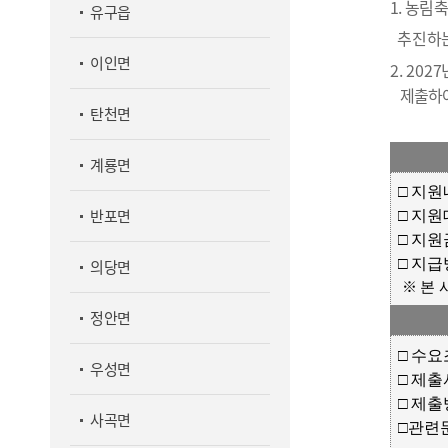
1.
농림축
유구읍
추진하
이인면
2.
202
제출하여
탄천면
계룡면
□ 지원
반포면
□ 지원
□ 지원
□ 지급
의당면
※ 본 
정안면
□ 수요조사
우성면
□ 제출
□ 제출방
사곡면
□
관련문