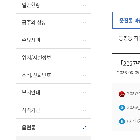
일반현황
웅진동 마
공주의 상징
웅진동 직
주요시책
위치/시설정보
「2027
2026-06-05
조직/전화번호
부서안내
2027
2026
직속기관
(서식)
읍면동