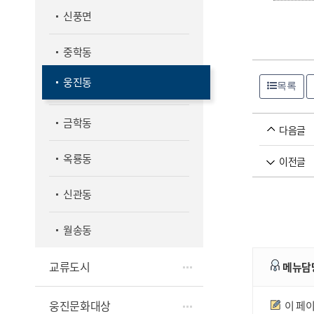
신풍면
중학동
웅진동
목록
금학동
다음글
옥룡동
이전글
신관동
월송동
교류도시
메뉴담
만족도조사
웅진문화대상
이 페