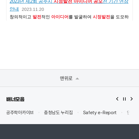
맨위로
배너모음
공주학아카이브
충청남도 누리집
Safety e-Report
안전신