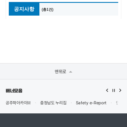
맨위로
배너모음
공주학아카이브
충청남도 누리집
Safety e-Report
안전신