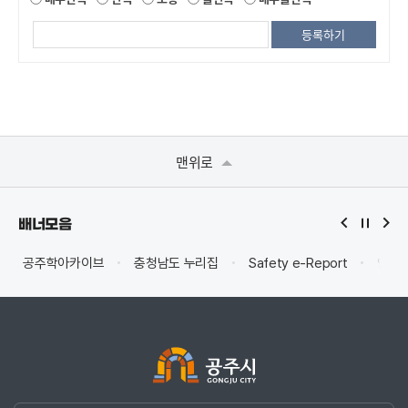
맨위로
배너모음
공주학아카이브
충청남도 누리집
Safety e-Report
안전신