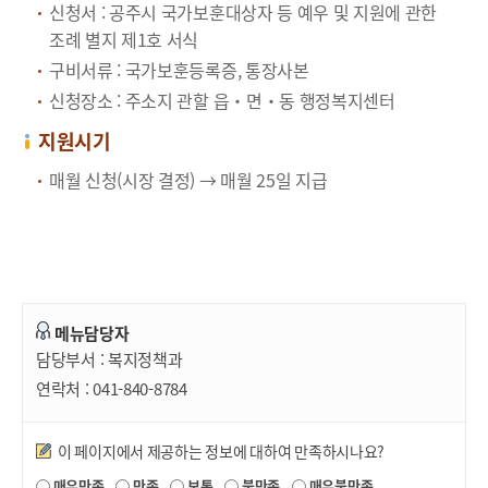
신청서 : 공주시 국가보훈대상자 등 예우 및 지원에 관한
조례 별지 제1호 서식
구비서류 : 국가보훈등록증, 통장사본
신청장소 : 주소지 관할 읍・면・동 행정복지센터
지원시기
매월 신청(시장 결정) → 매월 25일 지급
메뉴담당자
담당부서 :
복지정책과
연락처 :
041-840-8784
만족도조사
이 페이지에서 제공하는 정보에 대하여 만족하시나요?
매우만족
만족
보통
불만족
매우불만족