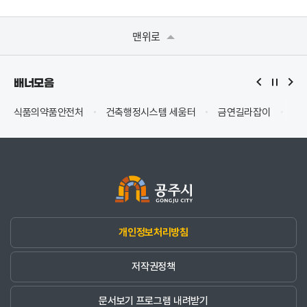
맨위로
배너모음
식품의약품안전처
건축행정시스템 세움터
금연길라잡이
국
개인정보처리방침
저작권정책
문서보기 프로그램 내려받기