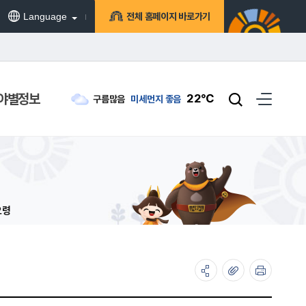
Language
전체 홈페이지 바로가기
야별정보
22℃
구름많음
미세먼지
좋음
요령