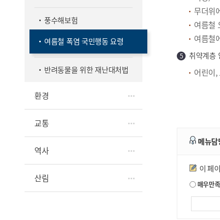
무더위에
풍수해보험
여름철 
여름철에
여름철 폭염 국민행동 요령
취약계층 
반려동물을 위한 재난대처법
어린이,
환경
교통
메뉴담
역사
만족도조사
이 페
산림
매우만