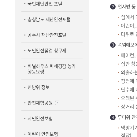
국민재난안전 포털
열사병 등
집에서 
충청남도 재난안전포털
어린이,
더위로 
공주시 재난안전포털
폭염예보에
도민안전점검 청구제
에어컨,
집안 창
비닐하우스 피해경감 농가
행동요령
외출하는
정전에 
민방위 정보
단수에 
오래된 
안전체험공원
장거리 
무더위 안
시민안전보험
냉방기기
어린이 안전보험
적당)