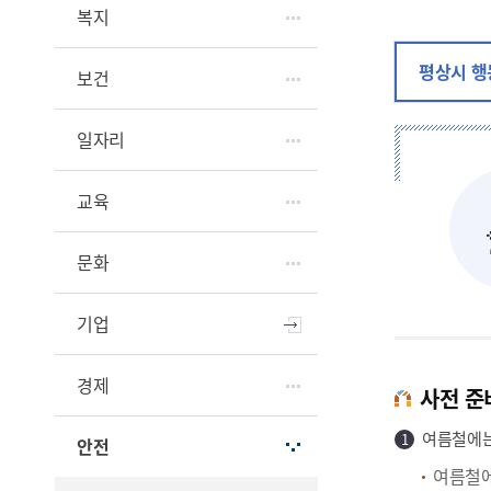
복지
평상시 
보건
일자리
교육
문화
기업
경제
사전 준
여름철에는
안전
여름철에