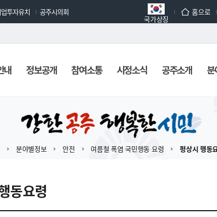
기업투자유치
공주시의회
홈으로
국가상징
안내
정보공개
참여소통
시정소식
공주소개
분
분야별정보
안전
여름철 폭염 국민행동 요령
평상시 행동
 행동요령