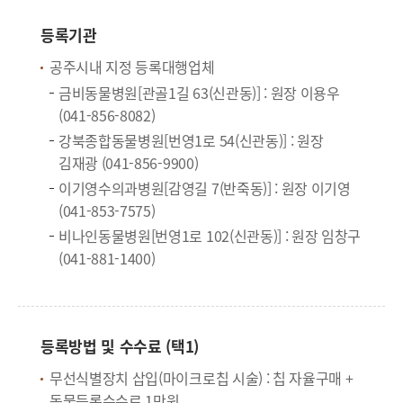
등록기관
공주시내 지정 등록대행업체
금비동물병원[관골1길 63(신관동)] : 원장 이용우
(041-856-8082)
강북종합동물병원[번영1로 54(신관동)] : 원장
김재광 (041-856-9900)
이기영수의과병원[감영길 7(반죽동)] : 원장 이기영
(041-853-7575)
비나인동물병원[번영1로 102(신관동)] : 원장 임창구
(041-881-1400)
등록방법 및 수수료 (택1)
무선식별장치 삽입(마이크로칩 시술) : 칩 자율구매 +
동물등록수수료 1만원