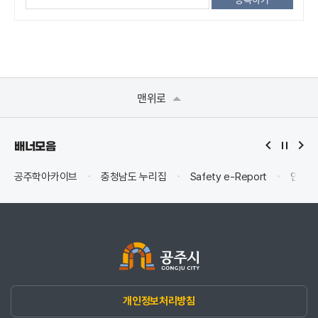
맨위로
배너모음
공주학아카이브
충청남도 누리집
Safety e-Report
안전신
개인정보처리방침