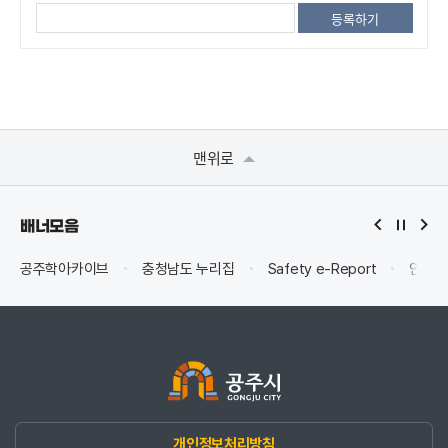
맨위로
배너모음
공주학아카이브
충청남도 누리집
Safety e-Report
안전신
개인정보처리방침