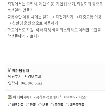
직장에서는 쿨맵시, 계단 이용, 개인컵 쓰기, 화상회의 등으로
녹색일터 만들기
교통수단 이용 시에는 걷기 → 자전거타기 → 대중교통 이용
→ 친환경 운전 순으로 이용하기
학교에서도 자원 · 에너지 낭비를 최소화하고 이러한 습관을
학생들에게 가르치기
메뉴담당자
담당부서 :
환경보호과
연락처 :
041-840-8522
만족도조사
이 페이지에서 제공하는 정보에 대하여 만족하시나요?
매우만족
만족
보통
불만족
매우불만족